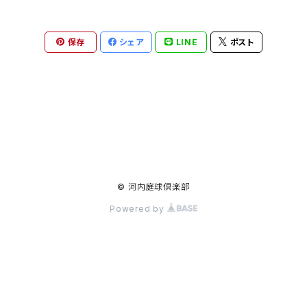
テニス
保存
シェア
LINE
ポスト
インソール
シューズ
ボール
ラケット
© 河内庭球倶楽部
Powered by