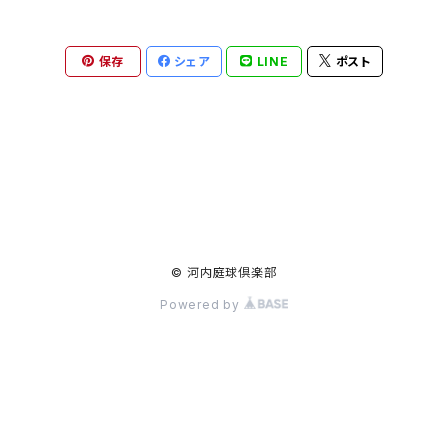
テニス
保存
シェア
LINE
ポスト
インソール
シューズ
ボール
ラケット
© 河内庭球倶楽部
Powered by